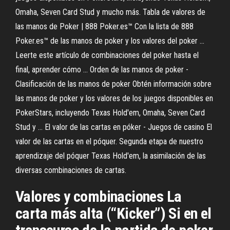
Omaha, Seven Card Stud y mucho más. Tabla de valores de
las manos de Poker | 888 Poker.es™ Con la lista de 888
Poker.es™ de las manos de poker y los valores del poker ...
Leerte este artículo de combinaciones del poker hasta el
final, aprender cómo ... Orden de las manos de poker -
Clasificación de las manos de poker Obtén información sobre
las manos de poker y los valores de los juegos disponibles en
PokerStars, incluyendo Texas Hold'em, Omaha, Seven Card
Stud y ... El valor de las cartas en póker - Juegos de casino El
valor de las cartas en el póquer. Segunda etapa de nuestro
aprendizaje del póquer Texas Hold'em, la asimilación de las
diversas combinaciones de cartas.
Valores y combinaciones La
carta más alta (“Kicker”) Si en el