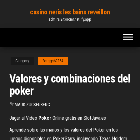
Skip
casino neris les bains reveillon
to
admiral24xncmr.netlify.app
the
content
Category
Scaggs69254
Valores y combinaciones del
poker
By
MARK ZUCKERBERG
Jugar al Video
Poker
Online gratis en SlotJava.es
Aprende sobre las manos y los valores del Poker en los
juegos disponibles en PokerStars, incluyendo Texas Holdem,